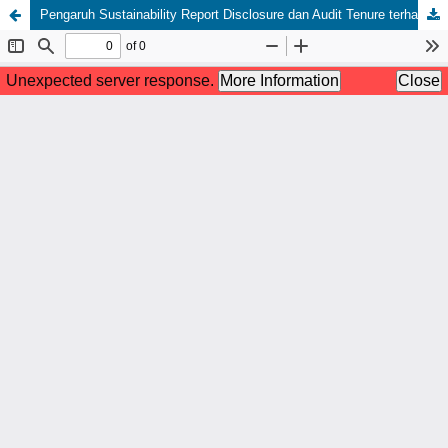
Pengaruh Sustainability Report Disclosure dan Audit Tenure terhadap Nilai Perusahaan pada Sektor Energi Tahun 2020–2024