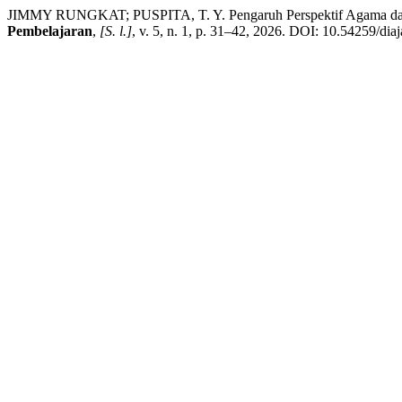
JIMMY RUNGKAT; PUSPITA, T. Y. Pengaruh Perspektif Agama dan S
Pembelajaran
,
[S. l.]
, v. 5, n. 1, p. 31–42, 2026. DOI: 10.54259/dia