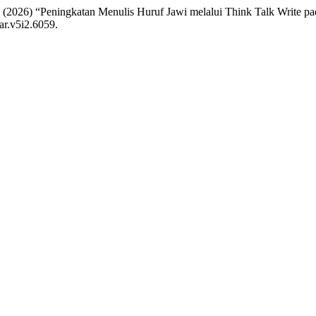
o (2026) “Peningkatan Menulis Huruf Jawi melalui Think Talk Write p
ar.v5i2.6059.