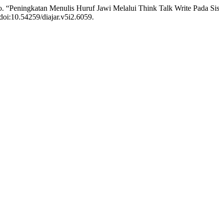
ho. “Peningkatan Menulis Huruf Jawi Melalui Think Talk Write Pada S
 doi:10.54259/diajar.v5i2.6059.