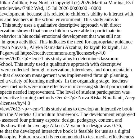
lfikar Zulfikar, Eva Novita
Copyright (c) 2026 Martina Martina, Evi
/article/view/7482
Wed, 15 Jul 2026 00:00:00 +0000
lopment, because it is related to children's ability to interact with
ers and teachers in the school environment. This study aims to
his study uses a qualitative descriptive approach with direct
ervation showed that some children were able to participate in
behavior in his social-emotional development that was still not
d in group activities. This indicates the need for appropriate guidance
Attyah Naysah , Allyka Ramadani Azzahra, Rukiyah Rukiyah, Lia
garwati https://creativecommons.org/licenses/by/4.0
le/view/7605
<p><em>This study aims to determine classroom
hool. This study used a qualitative approach with descriptive
a were collected through observation, interviews, and documentation.
icate that classroom management was implemented through planning,
ed a variety of learning methods. In the organizing stage, teachers
answer methods were more effective in increasing student participation
 aspects needed improvement. The level of student participation was
 interactive learning methods.</em></p>
Nova Riska Nurafianti, Acep
licenses/by/4.0
le/view/7613
<p><em>This study aims to develop an interactive book
s within the Merdeka Curriculum framework. The development employed
assessed four primary aspects: design, pedagogy, content, and
ults show that the average Aiken's V value for design was 0.76,
that the developed interactive book is feasible for use as a digital
philosophy. Future research is recommended to test media effectiveness