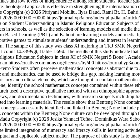
cilities and low levels of independence among some students, teacher gui
e-theological approach is effective in strengthening the internalizatio
e
Copyright (c) 2026 Pitriyani Mobiliu, Ilyas Daud, Ratni Bt. H. Bahri
l 2026 00:00:00 +0000
https://journal.yp3a.org/index.php/diajar/artic
 Student Understanding in Islamic Religious Education Subjects of 
in schools, as well as the selection of learning models and media that are
oblem Based Learning (PBL) and Kahoot are learning models and media b
ative games to stimulate students' understanding and interest in learni
ign. The sample of this study was class XI majoring in TKJ SMK Negeri 
d t count 14.339&gt; t table 1.694. The results of this study indicate t
eligious Education Subjects in class XI of SMK Negeri 5 Bone”. Aca
rman https://creativecommons.org/licenses/by/4.0
https://journal.yp3a.or
em>Students often perceive mathematical concepts as abstract due to a 
e and mathematics, can be used to bridge this gap, making learning more 
history and cultural elements, which are thought to contain mathematica
 identify the school mathematics concepts contained within these ethn
rch used a descriptive qualitative method with an ethnographic approa
iews, and documentation techniques, with research subjects including tr
ated into learning materials. The results show that Benteng None contai
concepts successfully identified and linked in Benteng None include pla
 concepts within the Benteng None culture can be developed through the
 Madu
Copyright (c) 2026 Jesika Yannaci Teftae, Dominikus Wara Sabon
l 2026 00:00:00 +0000
https://journal.yp3a.org/index.php/diajar/artic
he limited integration of numeracy and literacy skills in learning activi
ptual and applicable subject matter. The purpose of this study is to an