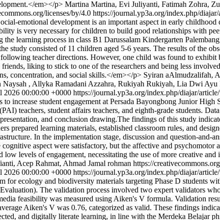
evelopment.</em></p>
Martina Martina, Evi Juliyanti, Fatimah Zohra, Zu
ivecommons.org/licenses/by/4.0
https://journal.yp3a.org/index.php/diajar
al-emotional development is an important aspect in early childhood deve
bility is very necessary for children to build good relationships with pe
g the learning process in class B1 Darussalam Kindergarten Palembang. T
e study consisted of 11 children aged 5-6 years. The results of the obs
nd following teacher directions. However, one child was found to exhibit 
 friends, liking to stick to one of the researchers and being less involve
ns, concentration, and social skills.</em></p>
Syiran aAlmudzalifah, 
h Naysah , Allyka Ramadani Azzahra, Rukiyah Rukiyah, Lia Dwi Ayu Pa
l 2026 00:00:00 +0000
https://journal.yp3a.org/index.php/diajar/artic
s to increase student engagement at Persada Bayongbong Junior High Sc
PAI) teachers, student affairs teachers, and eighth-grade students. Dat
a presentation, and conclusion drawing.The findings of this study ind
ers prepared learning materials, established classroom rules, and design
nfrastructure. In the implementation stage, discussion and question-and-
e cognitive aspect were satisfactory, but the affective and psychomotor
 low levels of engagement, necessitating the use of more creative and
ianti, Acep Rahmat, Ahmad Jamal rohman https://creativecommons.org/
l 2026 00:00:00 +0000
https://journal.yp3a.org/index.php/diajar/artic
dium for ecology and biodiversity materials targeting Phase D student
luation). The validation process involved two expert validators who 
 media feasibility was measured using Aiken's V formula. Validation res
erage Aiken's V was 0.76, categorized as valid. These findings indicate 
cted, and digitally literate learning, in line with the Merdeka Belajar 