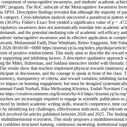
nal component of metacognitive awareness, and students' academic ach
 EBPC program. The RoC subscale of the Metacognitive Awareness Inv
via SPSS. Descriptive findings revealed that although the majority of p
PA category. Cross-tabulation analysis uncovered a paradoxical patter
30.0%). Fisher's Exact Test yielded a significance value of p = .472, 
regulatory awareness does not automatically translate into academic ac
mands, and the potential mediating role of academic self-efficacy and
 students' metacognitive awareness and its effective application in com
ryanti, Muhammad Fadli, Dian Windriani, Retno Anggraini, Sitti Suhar
l 2026 00:00:00 +0000
https://journal.yp3a.org/index.php/diajar/artic
orm of positive reinforcement. This study aims to describe the reward
 supporting and inhibiting factors. A descriptive qualitative approach 
ng the Miles, Huberman, and Saldana interactive model with thematic c
The results show that teachers implement physical rewards (stationery 
ticipate in discussions, and the courage to speak in front of the class.
nsistency, transparency of criteria, and reward variation; inhibiting fa
e impact on learning engagement, but must be designed systematically wi
mmad Fandi Nurhafi, Rika Mellyaning Khoiriya, Endah Novitiani
Cop
 https://creativecommons.org/licenses/by/4.0
https://journal.yp3a.org
hers are increasingly required to engage in scientific publication as p
nced by limited academic writing skills, research competence, time const
by identifying key challenges, effectiveness indicators, and relevant st
h involved 64 articles published between 2020 and 2025. The findings 
g a multidimensional ecosystem. This study proposes a multidimensional
combines structured training, continuous mentoring, institutional suppo