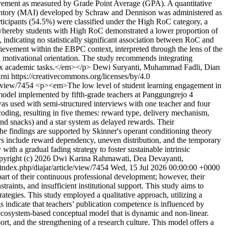
ievement as measured by Grade Point Average (GPA). A quantitative
entory (MAI) developed by Schraw and Dennison was administered as
articipants (54.5%) were classified under the High RoC category, a
n whereby students with High RoC demonstrated a lower proportion of
indicating no statistically significant association between RoC and
hievement within the EBPC context, interpreted through the lens of the
 motivational orientation. The study recommends integrating
plex academic tasks.</em></p>
Dewi Suryanti, Muhammad Fadli, Dian
ni https://creativecommons.org/licenses/by/4.0
le/view/7454
<p><em>The low level of student learning engagement in
 model implemented by fifth-grade teachers at Panggungrejo 4
was used with semi-structured interviews with one teacher and four
oding, resulting in five themes: reward type, delivery mechanism,
and snacks) and a star system as delayed rewards. Their
 The findings are supported by Skinner's operant conditioning theory
ctors include reward dependency, uneven distribution, and the temporary
th a gradual fading strategy to foster sustainable intrinsic
yright (c) 2026 Dwi Karina Rahmawati, Dea Devayanti,
/index.php/diajar/article/view/7454
Wed, 15 Jul 2026 00:00:00 +0000
art of their continuous professional development; however, their
raints, and insufficient institutional support. This study aims to
rategies. This study employed a qualitative approach, utilizing a
indicate that teachers’ publication competence is influenced by
 ecosystem-based conceptual model that is dynamic and non-linear.
rt, and the strengthening of a research culture. This model offers a