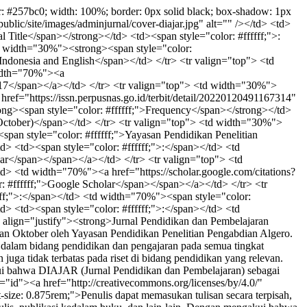
lor: #257bc0; width: 100%; border: 0px solid black; box-shadow: 1px
ic/site/images/adminjurnal/cover-diajar.jpg" alt="" /></td> <td>
Title</span></strong></td> <td><span style="color: #ffffff;">:
td width="30%"><strong><span style="color:
Indonesia and English</span></td> </tr> <tr valign="top"> <td
width="70%"><a
0417</span></a></td> </tr> <tr valign="top"> <td width="30%">
ref="https://issn.perpusnas.go.id/terbit/detail/20220120491167314"
ong><span style="color: #ffffff;">Frequency</span></strong></td>
nd October)</span></td> </tr> <tr valign="top"> <td width="30%">
span style="color: #ffffff;">Yayasan Pendidikan Penelitian
> <td><span style="color: #ffffff;">:</span></td> <td
jar</span></span></a></td> </tr> <tr valign="top"> <td
td> <td width="70%"><a href="https://scholar.google.com/citations?
ffffff;">Google Scholar</span></span></a></td> </tr> <tr
fff;">:</span></td> <td width="70%"><span style="color:
> <td><span style="color: #ffffff;">:</span></td> <td
p align="justify"><strong>Jurnal Pendidikan dan Pembelajaran
dan Oktober oleh Yayasan Pendidikan Penelitian Pengabdian Algero.
l dalam bidang pendidikan dan pengajaran pada semua tingkat
juga tidak terbatas pada riset di bidang pendidikan yang relevan.
gakui bahwa DIAJAR (Jurnal Pendidikan dan Pembelajaran) sebagai
="id"><a href="http://creativecommons.org/licenses/by/4.0/"
size: 0.875rem;">Penulis dapat memasukan tulisan secara terpisah,