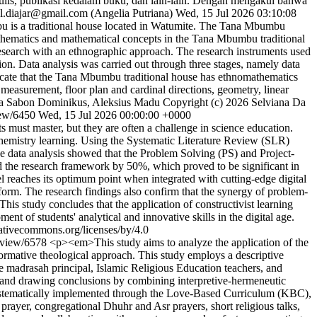
 penulis, publikasi kedalam buku, dan lain-lain. Dengan mengakui bahwa
al.diajar@gmail.com (Angelia Putriana)
Wed, 15 Jul 2026 03:10:08
s a traditional house located in Watumite. The Tana Mbumbu
athematics and mathematical concepts in the Tana Mbumbu traditional
research with an ethnographic approach. The research instruments used
ion. Data analysis was carried out through three stages, namely data
indicate that the Tana Mbumbu traditional house has ethnomathematics
 measurement, floor plan and cardinal directions, geometry, linear
ra Sabon Dominikus, Aleksius Madu
Copyright (c) 2026 Selviana Da
view/6450
Wed, 15 Jul 2026 00:00:00 +0000
 must master, but they are often a challenge in science education.
 chemistry learning. Using the Systematic Literature Review (SLR)
he data analysis showed that the Problem Solving (PS) and Project-
d the research framework by 50%, which proved to be significant in
 reaches its optimum point when integrated with cutting-edge digital
orm. The research findings also confirm that the synergy of problem-
This study concludes that the application of constructivist learning
ent of students' analytical and innovative skills in the digital age.
reativecommons.org/licenses/by/4.0
le/view/6578
<p><em>This study aims to analyze the application of the
rmative theological approach. This study employs a descriptive
he madrasah principal, Islamic Religious Education teachers, and
, and drawing conclusions by combining interpretive-hermeneutic
 systematically implemented through the Love-Based Curriculum (KBC),
 prayer, congregational Dhuhr and Asr prayers, short religious talks,