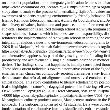
on a broader population and to integrate gamification features to en
https://creativecommons.org/licenses/by/4.0
https://journal.yp3a.org/i
study aims to analyze the process of internalizing fiqih bi’ah values 
awareness of students regarding environmentally friendly behavior. T
Islamic Religious Education teachers, Adiwiyata Coordinators, and Adiw
the delivery of values, habituation and practice, and reinforcement of 
subjects. Habituation is realized through school Adiwiyata program ac
shapes students' character, which includes care and responsibility, dis
reinforces the implementation of Adiwiyata schools in forming the char
integrating religious values into environmental education programs to 
2026 Risa Marjanah, Marhamah Saleh https://creativecommons.org/li
https://journal.yp3a.org/index.php/diajar/article/view/7636
<p><em>Thi
and alternative happiness. As part of the growing trend of healing fic
productivity and achievement. Using a qualitative descriptive method a
desires. The findings show that happiness is initially constructed thr
These ideals orient individuals toward a normative vision of the “good
emerges when characters consciously reorient themselves away from so
demonstrates that refusal, misalignment, and unresolved emotions can 
ethical choice. This study contributes to literary scholarship by positi
It also highlights literature’s pedagogical potential in fostering self
Dewi Suryanti
Copyright (c) 2026 Dewi Suryanti, Ayu Triria Puspita
+0000
https://journal.yp3a.org/index.php/diajar/article/view/7661
<p><
Minangkabau culinary products among Management students in the Bus
approach. The participants consisted of 42 students. Data were collect
implementation of collaborative learning significantly enhances student