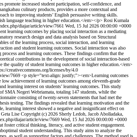
es promote increased student participation, self-confidence, and
Minangkabau culinary products, provides a more contextual and
roach to improving students’ English persuasive writing skills.
nglish language teaching in higher education.</em></p>
Rosi Kumala
index.php/diajar/article/view/7661
Wed, 15 Jul 2026 00:00:00 +0000
nt learning outcomes by placing social interaction as a mediating
natory research design and data analysis based on Structural
es of the learning process, social interaction, and learning
raction and student learning outcomes. Social interaction was also
ng process and learning outcomes. These findings confirm that the
oretical contributions in the development of social interaction-based
ove the quality of student learning outcomes in higher education.</em>
s://creativecommons.org/licenses/by/4.0
le/view/7669
<p style="text-align: justify;"><em>Learning outcomes
. The low achievement of learning outcomes among eleventh-grade
and learning interest on students’ learning outcomes. This study
s of SMA Negeri Webriamata, totaling 147 students, while the
ionnaire consisting of twenty-seven statements that had met the
hesis testing. The findings revealed that learning motivation and the
le, learning interest showed a negative and insignificant effect on
 Geta Lise
Copyright (c) 2026 Sherly Ledoh, Jacob Abolladaka,
dex.php/diajar/article/view/7669
Wed, 15 Jul 2026 00:00:00 +0000
oster critical thinking, literacy, and active student engagement.
suboptimal student understanding. This study aims to analyze the
omes, as well as supporting factors and challenges. The method used is