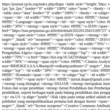
https://journal.yp3a.org/index.php/diajar
<table style="height: 50px; 
1px 5px 2px;" border="0" width="100%" rules="none"> <tbody> <tr> <
<table class="data" border="0" width="100%"> <tbody> <tr valign="t
</span></td> <td width="70%"><span style="color: #ffffff;">Jurnal
#ffffff;">Language</span></strong></td> <td><span style="color: #f
width="30%"><strong><span style="color: #ffffff;">e-ISSN</span><
href="https://issn.perpusnas.go.id/terbit/detail/20220120431169725
<strong><span style="color: #ffffff;">p-ISSN</span></strong></td> 
target="_blank" rel="noopener"><span style="color: #ffffff;">2810
<td><span style="color: #ffffff;">:</span></td> <td width="70%"><sp
<strong><span style="color: #ffffff;">Publisher </span></strong></t
Pengabdian Algero</span></td> </tr> <tr valign="top"> <td width="
width="70%"><a href="https://doi.org/10.54259/diajar"><span style=
width="30%"><strong><span style="color: #ffffff;">Citation Analysi
user=BRf83KEAAAAJ&amp;hl=en&amp;authuser=2" target="_blank" re
valign="top"> <td width="30%"><strong><span style="color: #ffffff
#ffffff;">Romindo</span></td> </tr> <tr valign="top"> <td width="3
width="70%"><span style="color: #ffffff;">jurnal.diajar@gmail.com<
</strong>yang disingkat <strong>DIAJAR </strong>merupakan Jurnal y
Fokus dan scope penelitian <strong>Jurnal Pendidikan dan Pembelajar
pendidikan, seperti berbagai topik pada bidang pendidikan dan pengaj
</p>
en-US
<p align="justify">Hak cipta pada setiap artikel adala
publisher yang mempublikasikan pertama kali dengan lisensi </span>
target="_blank" rel="license noopener">Creative Commons Attributio