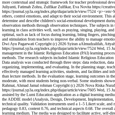
more contextual and strategic framework for teacher professional d
Juliyanti, Fatimah Zohra, Zulfikar Zulfikar, Eva Novita https://creat
https://journal.yp3a.org/index.php/diajar/article/view/7524
<p><em>Soci
others, control emotions, and adapt to their social environment. This a
determine and describe children's social-emotional development durin
observation methods through observation techniques. The subjects in th
learning in class activities well, such as praying, singing, playing, a
optimal, such as lack of focus during learning, biting fingers, pinching
and stimulation from teachers to improve the ability to manage emotio
Dwi Ayu Pagarwati
Copyright (c) 2026 Syiran aAlmudzalifah, Attya
https://journal.yp3a.org/index.php/diajar/article/view/7524
Wed, 15 Ju
management in the Islamic Religious Education (PAI) learning proces
methods. The research subjects included Islamic Religious Education (
Data analysis was conducted through three steps: data reduction, dat
organizing, implementing, and evaluating. In the planning stage, teach
effectively managed learning activities, students, and facilities and i
than lecture methods. In the evaluation stage, learning outcomes in th
moderate, with most students being non-verbal. Some students showed
Rahmat, Ahmad Jamal rohman
Copyright (c) 2026 Nova Riska Nuraf
https://journal.yp3a.org/index.php/diajar/article/view/7605
Wed, 15 Ju
assisted by the Lumi Education application as a digital learning me
the ADDIE model (Analysis, Design, Development, Implementation, Eva
technical quality. Validation instruments used a 1–5 Likert scale, and
pedagogy 0.83, content 0.76, and technical aspects 0.68. The overall av
learning medium. The media was designed to facilitate active, self-dire