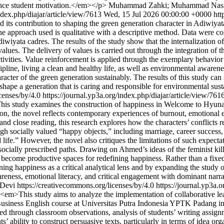
hance student motivation.</em></p>
Muhammad Zahki; Muhammad Nas
ndex.php/diajar/article/view/7613
Wed, 15 Jul 2026 00:00:00 +0000
htt
and its contribution to shaping the green generation character in Adiwiy
he approach used is qualitative with a descriptive method. Data were c
iyata cadres. The results of the study show that the internalization of 
values. The delivery of values is carried out through the integration of 
tivities. Value reinforcement is applied through the exemplary behavior 
cipline, living a clean and healthy life, as well as environmental awaren
acter of the green generation sustainably. The results of this study can
shape a generation that is caring and responsible for environmental sus
censes/by/4.0
https://journal.yp3a.org/index.php/diajar/article/view/761
s study examines the construction of happiness in Welcome to Hyun
tion, the novel reflects contemporary experiences of burnout, emotional e
nd close reading, this research explores how the characters’ conflicts 
ough socially valued “happy objects,” including marriage, career success,
 life.” However, the novel also critiques the limitations of such expect
cially prescribed paths. Drawing on Ahmed’s ideas of the feminist kill
become productive spaces for redefining happiness. Rather than a fixed
oning happiness as a critical analytical lens and by expanding the study 
-awareness, emotional literacy, and critical engagement with dominant nar
 Devi https://creativecommons.org/licenses/by/4.0
https://journal.yp3a.
em>This study aims to analyze the implementation of collaborative lea
iness English course at Universitas Putra Indonesia YPTK Padang in 
ed through classroom observations, analysis of students’ writing assignm
s’ ability to construct persuasive texts, particularly in terms of idea o