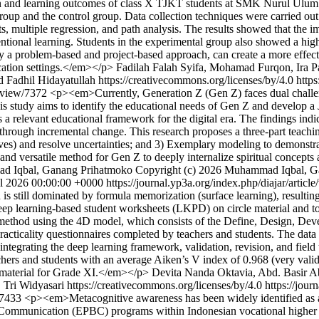
on and learning outcomes of class X TJKT students at SMK Nurul Ulum L
up and the control group. Data collection techniques were carried out t
sts, multiple regression, and path analysis. The results showed that the
ional learning. Students in the experimental group also showed a highe
by a problem-based and project-based approach, can create a more effect
cation settings.</em></p>
Fadilah Falah Syifa, Mohamad Furqon, Ira 
Fadhil Hidayatullah https://creativecommons.org/licenses/by/4.0
https
le/view/7372
<p><em>Currently, Generation Z (Gen Z) faces dual challeng
This study aims to identify the educational needs of Gen Z and develop
s a relevant educational framework for the digital era. The findings indi
th through incremental change. This research proposes a three-part teac
tives) and resolve uncertainties; and 3) Exemplary modeling to demonstra
and versatile method for Gen Z to deeply internalize spiritual concepts 
 Iqbal, Ganang Prihatmoko
Copyright (c) 2026 Muhammad Iqbal, Gan
l 2026 00:00:00 +0000
https://journal.yp3a.org/index.php/diajar/artic
still dominated by formula memorization (surface learning), resulting i
ep learning-based student worksheets (LKPD) on circle material and to 
hod using the 4D model, which consists of the Define, Design, Devel
 practicality questionnaires completed by teachers and students. The dat
tegrating the deep learning framework, validation, revision, and field
achers and students with an average Aiken’s V index of 0.968 (very val
le material for Grade XI.</em></p>
Devita Nanda Oktavia, Abd. Basir Ab
Tri Widyasari https://creativecommons.org/licenses/by/4.0
https://jour
w/7433
<p><em>Metacognitive awareness has been widely identified as a s
 Communication (EPBC) programs within Indonesian vocational higher 