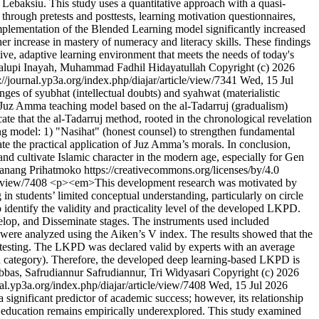
ebaksiu. This study uses a quantitative approach with a quasi-
hrough pretests and posttests, learning motivation questionnaires,
 implementation of the Blended Learning model significantly increased
r increase in mastery of numeracy and literacy skills. These findings
ive, adaptive learning environment that meets the needs of today's
Palupi Inayah, Muhammad Fadhil Hidayatullah
Copyright (c) 2026
://journal.yp3a.org/index.php/diajar/article/view/7341
Wed, 15 Jul
es of syubhat (intellectual doubts) and syahwat (materialistic
 a Juz Amma teaching model based on the al-Tadarruj (gradualism)
cate that the al-Tadarruj method, rooted in the chronological revelation
hing model: 1) "Nasihat" (honest counsel) to strengthen fundamental
te the practical application of Juz Amma’s morals. In conclusion,
and cultivate Islamic character in the modern age, especially for Gen
ang Prihatmoko https://creativecommons.org/licenses/by/4.0
le/view/7408
<p><em>This development research was motivated by
n students’ limited conceptual understanding, particularly on circle
identify the validity and practicality level of the developed LKPD.
op, and Disseminate stages. The instruments used included
a were analyzed using the Aiken’s V index. The results showed that the
 testing. The LKPD was declared valid by experts with an average
id category). Therefore, the developed deep learning-based LKPD is
bas, Safrudiannur Safrudiannur, Tri Widyasari
Copyright (c) 2026
nal.yp3a.org/index.php/diajar/article/view/7408
Wed, 15 Jul 2026
ignificant predictor of academic success; however, its relationship
education remains empirically underexplored. This study examined