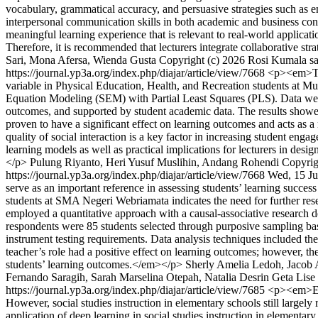
vocabulary, grammatical accuracy, and persuasive strategies such as em
interpersonal communication skills in both academic and business cont
meaningful learning experience that is relevant to real-world applicati
Therefore, it is recommended that lecturers integrate collaborative st
Sari, Mona Afersa, Wienda Gusta
Copyright (c) 2026 Rosi Kumala sar
https://journal.yp3a.org/index.php/diajar/article/view/7668
<p><em>This
variable in Physical Education, Health, and Recreation students at Mu
Equation Modeling (SEM) with Partial Least Squares (PLS). Data were c
outcomes, and supported by student academic data. The results showed t
proven to have a significant effect on learning outcomes and acts as a
quality of social interaction is a key factor in increasing student en
learning models as well as practical implications for lecturers in des
</p>
Pulung Riyanto, Heri Yusuf Muslihin, Andang Rohendi
Copyrig
https://journal.yp3a.org/index.php/diajar/article/view/7668
Wed, 15 Ju
serve as an important reference in assessing students’ learning succe
students at SMA Negeri Webriamata indicates the need for further resea
employed a quantitative approach with a causal-associative research d
respondents were 85 students selected through purposive sampling bas
instrument testing requirements. Data analysis techniques included the 
teacher’s role had a positive effect on learning outcomes; however, the
students’ learning outcomes.</em></p>
Sherly Amelia Ledoh, Jacob A
Fernando Saragih, Sarah Marselina Otepah, Natalia Desrin Geta Lise 
https://journal.yp3a.org/index.php/diajar/article/view/7685
<p><em>Educ
However, social studies instruction in elementary schools still largel
application of deep learning in social studies instruction in elementa