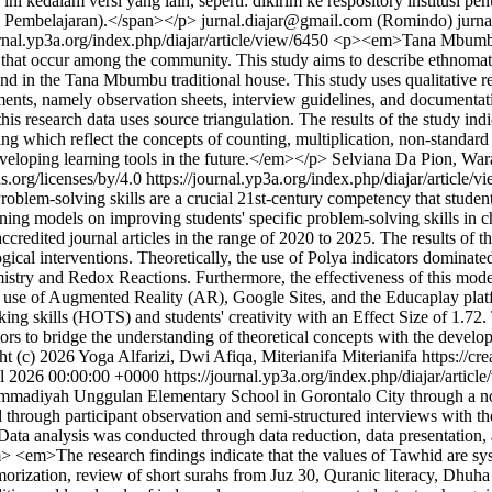
al ini kedalam versi yang lain, seperti: dikirim ke respository institusi
n Pembelajaran).</span></p>
jurnal.diajar@gmail.com (Romindo)
jurn
urnal.yp3a.org/index.php/diajar/article/view/6450
<p><em>Tana Mbumbu i
ms that occur among the community. This study aims to describe ethnom
und in the Tana Mbumbu traditional house. This study uses qualitative 
uments, namely observation sheets, interview guidelines, and documentat
this research data uses source triangulation. The results of the study 
ning which reflect the concepts of counting, multiplication, non-standard
eveloping learning tools in the future.</em></p>
Selviana Da Pion, Wa
.org/licenses/by/4.0
https://journal.yp3a.org/index.php/diajar/article/
lem-solving skills are a crucial 21st-century competency that students
arning models on improving students' specific problem-solving skills in
edited journal articles in the range of 2020 to 2025. The results of t
al interventions. Theoretically, the use of Polya indicators dominate
istry and Redox Reactions. Furthermore, the effectiveness of this model
 use of Augmented Reality (AR), Google Sites, and the Educaplay platf
king skills (HOTS) and students' creativity with an Effect Size of 1.72. 
tors to bridge the understanding of theoretical concepts with the developm
t (c) 2026 Yoga Alfarizi, Dwi Afiqa, Miterianifa Miterianifa https://c
l 2026 00:00:00 +0000
https://journal.yp3a.org/index.php/diajar/artic
uhammadiyah Unggulan Elementary School in Gorontalo City through a no
d through participant observation and semi-structured interviews with t
Data analysis was conducted through data reduction, data presentation
</em> <em>The research findings indicate that the values of Tawhid are
emorization, review of short surahs from Juz 30, Quranic literacy, Dhuha