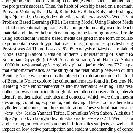
and Quranic recitation. Although challenges exist, such as limited fa
the program’s success. Thus, the habit of worship based on a normativ
Pitriyani Mobiliu, Ilyas Daud, Ratni Bt. H. Bahri, Rulyjanto Podungg
https://journal.yp3a.org/index.php/diajar/article/view/6578
Wed, 15 Ju
Problem Based Learning (PBL) Learning Model Using Kahoot Media on
lack of conventional approaches that are predominantly used by teachers 
material and hinder their understanding in the learning process. Pr
using educational website-based media designed in the form of collabor
experimental research type that uses a one-group pretest-posttest des
Pre-test was 44.11 and Post-test 82.05. Analysis of t-test data obtaine
Model Using Kahoot Media on Students' Understanding of Islamic R
Suharman
Copyright (c) 2026 Surianti Surianti, Andi Hajar, A. Suha
+0000
https://journal.yp3a.org/index.php/diajar/article/view/7271
<p><
that ethnomathematics, as the study of the relationship between cultur
Benteng None was chosen as the object of exploration due to its rich 
of Benteng None; explore the ethnomathematics found in Benteng None;
Benteng None ethnomathematics into mathematics learning. This resea
collection was conducted through triangulation of observation, interv
identify mathematical activities and concepts, which were then integr
designing, counting, explaining, and playing. The school mathematics 
cylinders and cones, and time and duration. These school mathematics
</em></p>
Jesika Yannaci Teftae, Dominikus Wara Sabon, Aleksius
https://journal.yp3a.org/index.php/diajar/article/view/7271
Wed, 15 Ju
and learning outcomes of students in Informatics subjects, as well as t
impact on low active participation and student understanding of conce