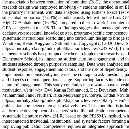
the association between regulation of cognition (RoC), the operatio
research design was employed involving 44 students enrolled in an
the primary instrument, with data analyzed using Fisher's Exact Test 
substantial proportion (77.3%) simultaneously fell within the Low G
High GPA attainment (16.7%) compared to their Low RoC counterparts (
GPA categories at α = .05. These findings suggest that metacognitive 
declarative-procedural knowledge gap, program-specific competency de
systematic instructional scaffolding into curriculum design to bridge
Windriani, Retno Anggraini, Sitti Suharni
Copyright (c) 2026 Dewi Su
https://journal.yp3a.org/index.php/diajar/article/view/7433
Wed, 15 Ju
elementary schools has prompted teachers to implement rewards as a f
Elementary School, its impact on student learning engagement, and the
students selected through purposive sampling. Data were analyzed usi
student response, engagement indicators, and the risk of dependency. 
implementation consistently increases the courage to ask questions, par
and Piaget's concrete operational stage. Supporting factors include co
nature of engagement. This study concludes that rewards have a positiv
motivation.</em></p>
Dwi Karina Rahmawati, Dea Devayanti, Muha
Muhammad Fandi Nurhafi, Rika Mellyaning Khoiriya, Endah Novitiani
https://journal.yp3a.org/index.php/diajar/article/view/7482
<p><em>Teac
publication competence remains relatively low. This condition is influe
analyze the development of teachers’ scientific publication competence 
systematic literature review (SLR) based on the PRISMA method, whic
interconnected individual, institutional, and systemic factors formin
Improving publication competence requires an integrated approach that 