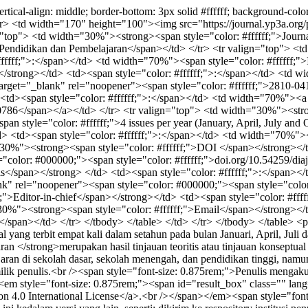
vertical-align: middle; border-bottom: 3px solid #ffffff; background-co
td width="170" height="100"><img src="https://journal.yp3a.org/publ
op"> <td width="30%"><strong><span style="color: #ffffff;">Journal 
 Pendidikan dan Pembelajaran</span></td> </tr> <tr valign="top"> <
fffff;">:</span></td> <td width="70%"><span style="color: #ffffff;">
/strong></td> <td><span style="color: #ffffff;">:</span></td> <td 
" target="_blank" rel="noopener"><span style="color: #ffffff;">2810-
<td><span style="color: #ffffff;">:</span></td> <td width="70%"><a h
-0786</span></a></td> </tr> <tr valign="top"> <td width="30%"><str
an style="color: #ffffff;">4 issues per year (January, April, July a
d> <td><span style="color: #ffffff;">:</span></td> <td width="70%"><
30%"><strong><span style="color: #ffffff;">DOI </span></strong></td
"color: #000000;"><span style="color: #ffffff;">doi.org/10.54259/dia
s</span></strong> </td> <td><span style="color: #ffffff;">:</span></
l="noopener"><span style="color: #000000;"><span style="color: #
;">Editor-in-chief</span></strong></td> <td><span style="color: #fff
0%"><strong><span style="color: #ffffff;">Email</span></strong></td
/span></td> </tr> </tbody> </table> </td> </tr> </tbody> </table> <
ang terbit empat kali dalam setahun pada bulan Januari, April, Juli 
an </strong>merupakan hasil tinjauan teoritis atau tinjauan konseptua
aran di sekolah dasar, sekolah menengah, dan pendidikan tinggi, namun 
h milik penulis.<br /><span style="font-size: 0.875rem;">Penulis men
<em style="font-size: 0.875rem;"><span id="result_box" class="" lang
n 4.0 International License</a>.<br /></span></em><span style="font-