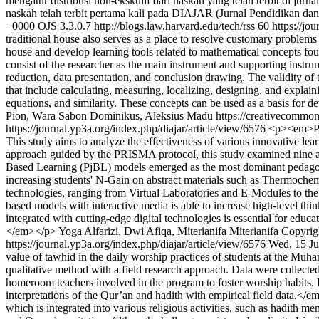
mengatur distribusi non-ekskulif dari naskah yang telah terbit di jurn
naskah telah terbit pertama kali pada DIAJAR (Jurnal Pendidikan da
+0000
OJS 3.3.0.7
http://blogs.law.harvard.edu/tech/rss
60
https://jo
traditional house also serves as a place to resolve customary proble
house and develop learning tools related to mathematical concepts fo
consist of the researcher as the main instrument and supporting instr
reduction, data presentation, and conclusion drawing. The validity of 
that include calculating, measuring, localizing, designing, and explai
equations, and similarity. These concepts can be used as a basis for d
Pion, Wara Sabon Dominikus, Aleksius Madu https://creativecommons
https://journal.yp3a.org/index.php/diajar/article/view/6576
<p><em>Prob
This study aims to analyze the effectiveness of various innovative le
approach guided by the PRISMA protocol, this study examined nine accr
Based Learning (PjBL) models emerged as the most dominant pedagogic
increasing students' N-Gain on abstract materials such as Thermochem
technologies, ranging from Virtual Laboratories and E-Modules to the
based models with interactive media is able to increase high-level thin
integrated with cutting-edge digital technologies is essential for educa
</em></p>
Yoga Alfarizi, Dwi Afiqa, Miterianifa Miterianifa
Copyrigh
https://journal.yp3a.org/index.php/diajar/article/view/6576
Wed, 15 Ju
value of tawhid in the daily worship practices of students at the M
qualitative method with a field research approach. Data were collecte
homeroom teachers involved in the program to foster worship habits. 
interpretations of the Qur’an and hadith with empirical field data.
which is integrated into various religious activities, such as hadith m