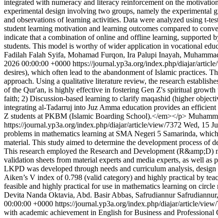
integrated with numeracy and literacy reinforcement on the motivati
experimental design involving two groups, namely the experimental gro
and observations of learning activities. Data were analyzed using t-te
student learning motivation and learning outcomes compared to convent
indicate that a combination of online and offline learning, supported 
students. This model is worthy of wider application in vocational edu
Fadilah Falah Syifa, Mohamad Furqon, Ira Palupi Inayah, Muhammad 
2026 00:00:00 +0000
https://journal.yp3a.org/index.php/diajar/artic
desires), which often lead to the abandonment of Islamic practices. 
approach. Using a qualitative literature review, the research establishe
of the Qur'an, is highly effective in fostering Gen Z's spiritual grow
faith; 2) Discussion-based learning to clarify maqashid (higher objec
integrating al-Tadarruj into Juz Amma education provides an efficient 
Z students at PKBM (Islamic Boarding School).</em></p>
Muhammad
https://journal.yp3a.org/index.php/diajar/article/view/7372
Wed, 15 Ju
problems in mathematics learning at SMA Negeri 5 Samarinda, which is 
material. This study aimed to determine the development process of de
This research employed the Research and Development (R&amp;D) met
validation sheets from material experts and media experts, as well as
LKPD was developed through needs and curriculum analysis, design in
Aiken’s V index of 0.798 (valid category) and highly practical by te
feasible and highly practical for use in mathematics learning on circ
Devita Nanda Oktavia, Abd. Basir Abbas, Safrudiannur Safrudiannur, 
00:00:00 +0000
https://journal.yp3a.org/index.php/diajar/article/vie
with academic achievement in English for Business and Professional