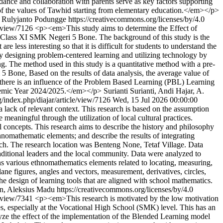
dance and collaboration with parents serve as key factors supporting
n of the values of Tawhid starting from elementary education.</em></p>
, Rulyjanto Podungge https://creativecommons.org/licenses/by/4.0
le/view/7126
<p><em>This study aims to determine the Effect of
Class XI SMK Negeri 5 Bone. The background of this study is the
 less interesting so that it is difficult for students to understand the
y designing problem-centered learning and utilizing technology by
ng. The method used in this study is a quantitative method with a pre-
5 Bone, Based on the results of data analysis, the average value of
hat there is an influence of the Problem Based Learning (PBL) Learning
demic Year 2024/2025.</em></p>
Surianti Surianti, Andi Hajar, A.
g/index.php/diajar/article/view/7126
Wed, 15 Jul 2026 00:00:00
lack of relevant context. This research is based on the assumption
meaningful through the utilization of local cultural practices.
l concepts. This research aims to describe the history and philosophy
omathematic elements; and describe the results of integrating
ch. The research location was Benteng None, Tetaf Village. Data
aditional leaders and the local community. Data were analyzed to
ns various ethnomathematics elements related to locating, measuring,
ne figures, angles and vectors, measurement, derivatives, circles,
 design of learning tools that are aligned with school mathematics.
, Aleksius Madu https://creativecommons.org/licenses/by/4.0
le/view/7341
<p><em>This research is motivated by the low motivation
ties, especially at the Vocational High School (SMK) level. This has an
alyze the effect of the implementation of the Blended Learning model