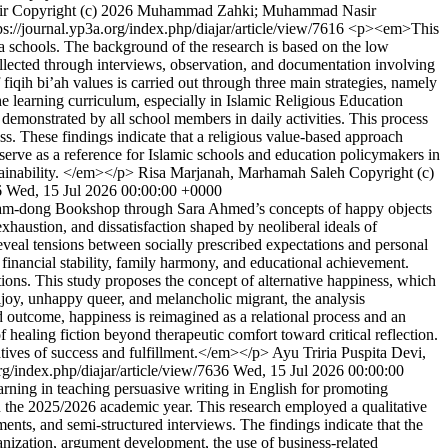
ir
Copyright (c) 2026 Muhammad Zahki; Muhammad Nasir
ps://journal.yp3a.org/index.php/diajar/article/view/7616
<p><em>This
ata schools. The background of the research is based on the low
ollected through interviews, observation, and documentation involving
fiqih bi’ah values is carried out through three main strategies, namely
the learning curriculum, especially in Islamic Religious Education
demonstrated by all school members in daily activities. This process
ess. These findings indicate that a religious value-based approach
 serve as a reference for Islamic schools and education policymakers in
tainability. </em></p>
Risa Marjanah, Marhamah Saleh
Copyright (c)
6
Wed, 15 Jul 2026 00:00:00 +0000
am-dong Bookshop through Sara Ahmed’s concepts of happy objects
xhaustion, and dissatisfaction shaped by neoliberal ideals of
reveal tensions between socially prescribed expectations and personal
 financial stability, family harmony, and educational achievement.
ations. This study proposes the concept of alternative happiness, which
joy, unhappy queer, and melancholic migrant, the analysis
 outcome, happiness is reimagined as a relational process and an
of healing fiction beyond therapeutic comfort toward critical reflection.
ratives of success and fulfillment.</em></p>
Ayu Triria Puspita Devi,
org/index.php/diajar/article/view/7636
Wed, 15 Jul 2026 00:00:00
rning in teaching persuasive writing in English for promoting
the 2025/2026 academic year. This research employed a qualitative
ents, and semi-structured interviews. The findings indicate that the
rganization, argument development, the use of business-related