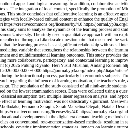
otional appeal and logical reasoning. In addition, collaborative activiti
exts. The integration of local context, specifically the promotion of 
ons. This study concludes that collaborative learning is an effective app
rategies with locally-based cultural content to enhance the quality of E
i https://creativecommons.org/licenses/by/4.0
https://journal.yp3a.org/
 study aims to analyze the dynamics of the learning process and stude
samus University. The study used a quantitative approach with an expla
ollected through a Likert-scale questionnaire that measured the variabl
hat the learning process has a significant relationship with social inte
 mediating variable that strengthens the relationship between the learni
gagement and multidimensional learning outcomes. This study provides the
igning more collaborative, participatory, and contextual learning to impr
ht (c) 2026 Pulung Riyanto, Heri Yusuf Muslihin, Andang Rohendi http
l 2026 00:00:00 +0000
https://journal.yp3a.org/index.php/diajar/artic
ss during the instructional process, particularly in economics subjects
rch regarding the influence of learning motivation, the teacher’s role, 
esign. The population of the study consisted of all ninth-grade student
ed on the lowest examination scores. Data were collected using a quest
classical assumption test, multiple linear regression analysis, and hypot
 effect of learning motivation was not statistically significant. Meanwhi
bolladaka, Fernando Saragih, Sarah Marselina Otepah, Natalia Desrin
https://creativecommons.org/licenses/by/4.0
https://journal.yp3a.org/in
ational developments in the digital era demand teaching methods that f
y relies on conventional, rote-memorization-based methods, resulting in 
ry schools, covering implementation strategies, impacts on learning outc