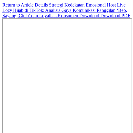
Return to Article Details
Strategi Kedekatan Emosional Host Live
Lozy Hijab di TikTok: Analisis Gaya Komunikasi Panggilan ‘Beb,
Sayang, Cinta’ dan Loyalitas Konsumen
Download
Download PDF