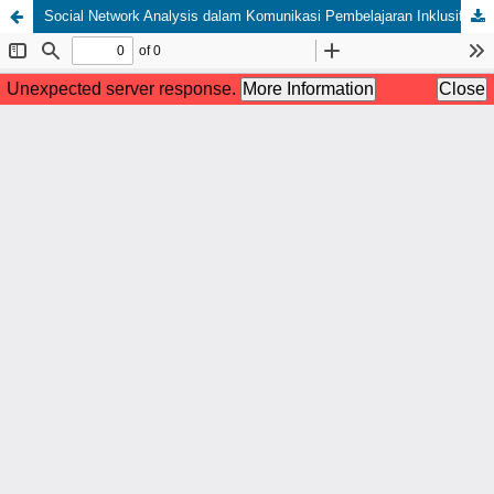
Social Network Analysis dalam Komunikasi Pembelajaran Inklusif Sekolah Tinggi Global: Sebuah Kajian Literatur Review