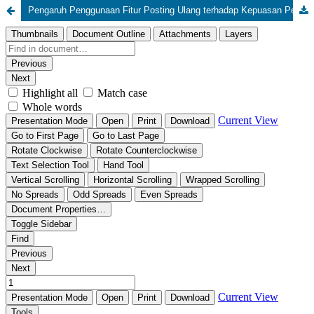
Pengaruh Penggunaan Fitur Posting Ulang terhadap Kepuasan Pengguna Instagram pada Generasi Z