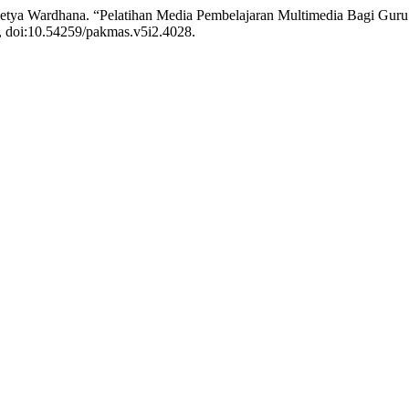
f Setya Wardhana. “Pelatihan Media Pembelajaran Multimedia Bagi G
-9, doi:10.54259/pakmas.v5i2.4028.