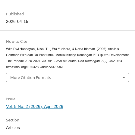
Published
2026-04-15
How to Cite
Wita Dwi Handayani, Nisa, T. ., Era Yudistira, & Norta Idaman. (2026). Analisis
Common Size dan Du Pont untuk Menilai Kinerja Keuangan PT Ciputra Development
Tbk Periode 2020-2024.
AKUA: Jurnal Akuntansi Dan Keuangan
,
5
(2), 452–464.
https://doi.org/10.54259/akua.v5i2.7361
More Citation Formats
Issue
Vol. 5 No. 2 (2026): April 2026
Section
Articles