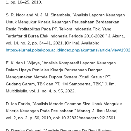
1, pp. 16–25, 2019.
S. R. Noor and M. J. M. Sinambela, “Analisis Laporan Keuangan
Untuk Mengukur Kinerja Keuangan Perusahaan Berdasarkan
Rasio Profitabilitas Pada PT. Telkom Indoensia Tbk. Yang
Terdaftar di Bursa Efek Indonesia Periode 2016-2020,” J. Akunt.,
vol. 14, no. 2, pp. 34–41, 2021, [Online]. Available:
https://ejurnal.poltekpos.ac.id/index.php/akuntansi/article/view/1902
E. K. dan I. Wijaya, “Analisis Komparatif Laporan Keuangan
Dalam Upaya Penilaian Kinerja Perusahaan Dengan
Menggunakan Metode Dupont System (Studi Kasus : PT.
Gudang Garam, TBK dan PT. HM Sampoerna, TBK,” J. Ilm.
Multidisiplin, vol. 1, no. 4, p. 95, 2022.
D. Ida Farida, “Analisis Metode Common Size Untuk Mengukur
Kinerja Keuangan Pada Perusahaan,” Manag. J. Ilmu Manaj.,
vol. 2, no. 2, p. 56, 2019, doi: 10.32832/manager.v2i2.2561.
D. Puspita Cahyani, “Analisis Penerapan Du Pont System