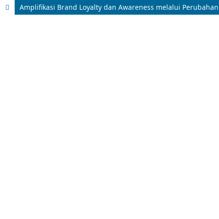
Amplifikasi Brand Loyalty dan Awareness melalui Perubaha