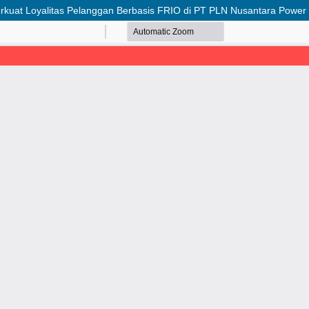
rkuat Loyalitas Pelanggan Berbasis FRIO di PT PLN Nusantara Power