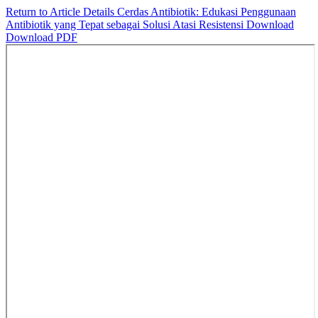
Return to Article Details
Cerdas Antibiotik: Edukasi Penggunaan
Antibiotik yang Tepat sebagai Solusi Atasi Resistensi
Download
Download PDF