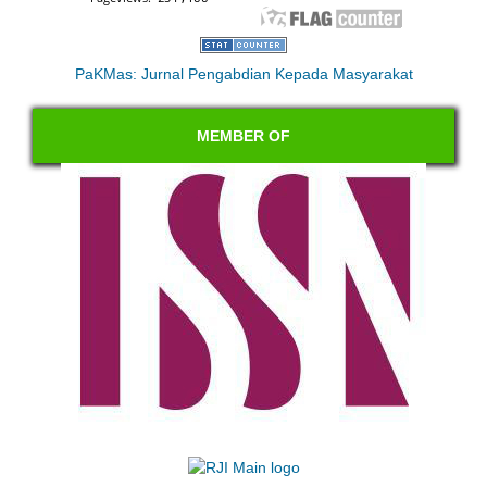
PaKMas: Jurnal Pengabdian Kepada Masyarakat
MEMBER OF