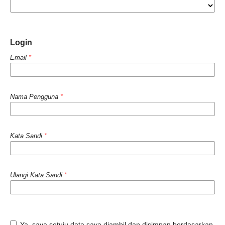
Login
Email
*
Nama Pengguna
*
Kata Sandi
*
Ulangi Kata Sandi
*
Ya, saya setuju data saya diambil dan disimpan berdasarkan