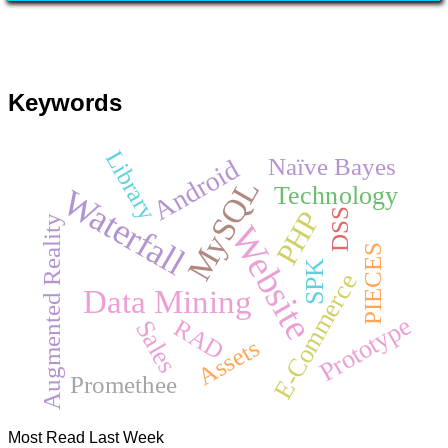
Keywords
Library
Naïve Bayes
Android
MySQL
Technology
Waterfall
PHP
DSS
Augmented Reality
Website
PIECES
SPK
E-Commerce
Data Mining
Prototype
RAD
Sales
Assets
Promethee
Most Read Last Week