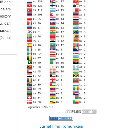
if dari
kedalam
ository
ku, dan
naskah
(Jurnal
Jurnal Ilmu Komunikasi