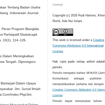
License
ijakan Tentang Badan Usaha
ang. Indonesian Journal
Copyright (c) 2026 Rudi Hartono, Khom
Romli, Ade Nur Istiani
). Peran Program Bianglala
 Partisipatif Disdukcapil
, 10(1), 114–126.
This work is licensed under a
Creative
Commons Attribution 4.0 International
License
.
es Dalam Meningkatkan
awa Tengah. Diponegoro
Hak cipta pada setiap artikel adalah
penulis.
Penulis mengakui bahwa MUKASI (Jurna
Komunikasi) sebagai publisher
a Bantarjati Dalam Upaya
mempublikasikan pertama kali dengan l
arakat. Jim: Jurnal Ilmiah
Creative Commons Attribution 4.0 Intern
ipta.Com/Index.Php/Jim
License
.
Penulis dapat memasukan tulisan 
rtisipasi Masyarakat Dalam