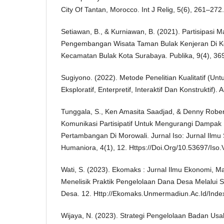
City Of Tantan, Morocco. Int J Relig, 5(6), 261–272.
Setiawan, B., & Kurniawan, B. (2021). Partisipasi 
Pengembangan Wisata Taman Bulak Kenjeran Di 
Kecamatan Bulak Kota Surabaya. Publika, 9(4), 36
Sugiyono. (2022). Metode Penelitian Kualitatif (Untu
Eksploratif, Enterpretif, Interaktif Dan Konstruktif). A
Tunggala, S., Ken Amasita Saadjad, & Denny Rober
Komunikasi Partisipatif Untuk Mengurangi Dampak 
Pertambangan Di Morowali. Jurnal Iso: Jurnal Ilmu S
Humaniora, 4(1), 12. Https://Doi.Org/10.53697/Iso
Wati, S. (2023). Ekomaks : Jurnal Ilmu Ekonomi, 
Menelisik Praktik Pengelolaan Dana Desa Melalu
Desa. 12. Http://Ekomaks.Unmermadiun.Ac.Id/Ind
Wijaya, N. (2023). Strategi Pengelolaan Badan Us