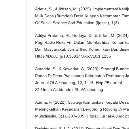
Adetia, S., & Ikhsan, M. (2025). Implementasi Keb
Milik Desa (Bumdes) Desa Kuapan Kecamatan Tamb
Of Social Science And Education (Ijosse), 1(3).
Aditya Pratama, M., Hudaya, D., & Erfan, M. (2024
Pagi Radio Reks Fm Dalam Memfasilitasi Komunikasi
Dan Masyarakat. Jurnal Ilmu Komunikasi Dan Bisnis
Https://Doi.Org/10.36914/Jikb.V10i1.1255
Amanda, S., & Kawedar, W. (2023). Strategi Bumd
Pades Di Desa Punjulharjo Kabupaten Rembang J
Journal Of Accounting, 12, 1–15. Http://Ejournal-
S1.Undip.Ac.Id/Index.Php/Accounting
Audria, F. (2022). Strategi Komunikasi Kepala Des
Meningkatkan Kesadaran Bergotong Royong Di Masy
Multidisiplin, 3(1), 297–305. Https://Jurnal.Alungc
Dwiningrum, S. I. A. (2011). Desentralisasi Dan Pa