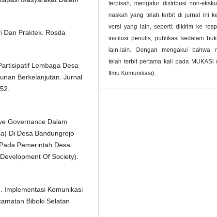
terpisah, mengatur distribusi non-ekskul
naskah yang telah terbit di jurnal ini 
versi yang lain, seperti: dikirim ke resp
ri Dan Praktek. Rosda
institusi penulis, publikasi kedalam bu
lain-lain. Dengan mengakui bahwa 
telah terbit pertama kali pada MUKASI 
Partisipatif Lembaga Desa
Ilmu Komunikasi).
an Berkelanjutan. Jurnal
52.
ative Governance Dalam
a) Di Desa Bandungrejo
 Pada Pemerintah Desa
 Development Of Society).
1). Implementasi Komunikasi
amatan Biboki Selatan