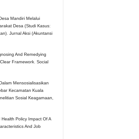
Desa Mandiri Melalui
akat Desa (Studi Kasus:
). Jurnal Aksi (Akuntansi
iagnosing And Remedying
e Clear Framework. Social
s Dalam Mensosialisasikan
ebar Kecamatan Kuala
nelitian Sosial Keagamaan,
l Health Policy Impact Of A
aracteristics And Job