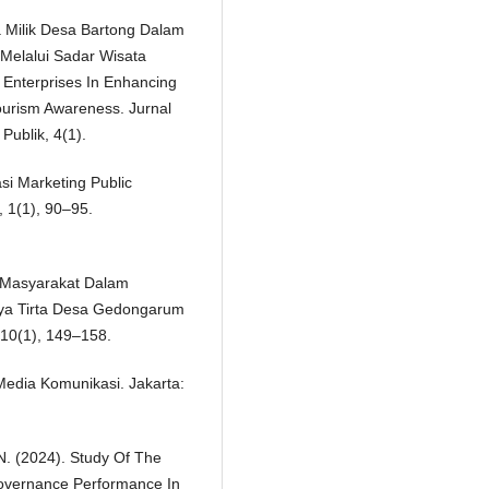
a Milik Desa Bartong Dalam
 Melalui Sadar Wisata
Enterprises In Enhancing
ourism Awareness. Jurnal
Publik, 4(1).
si Marketing Public
, 1(1), 90–95.
si Masyarakat Dalam
ya Tirta Desa Gedongarum
10(1), 149–158.
Media Komunikasi. Jakarta:
 N. (2024). Study Of The
Governance Performance In