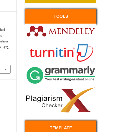
TOOLS
ani.
es
elalui
i
,
5
(2),
TEMPLATE