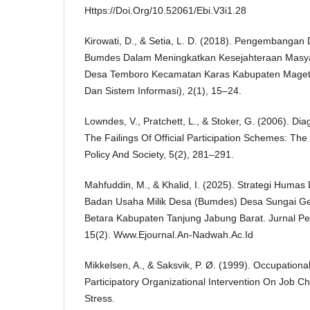
Https://Doi.Org/10.52061/Ebi.V3i1.28
Kirowati, D., & Setia, L. D. (2018). Pengembangan 
Bumdes Dalam Meningkatkan Kesejahteraan Masyar
Desa Temboro Kecamatan Karas Kabupaten Magetan
Dan Sistem Informasi), 2(1), 15–24.
Lowndes, V., Pratchett, L., & Stoker, G. (2006). D
The Failings Of Official Participation Schemes: Th
Policy And Society, 5(2), 281–291.
Mahfuddin, M., & Khalid, I. (2025). Strategi Huma
Badan Usaha Milik Desa (Bumdes) Desa Sungai G
Betara Kabupaten Tanjung Jabung Barat. Jurnal Pe
15(2). Www.Ejournal.An-Nadwah.Ac.Id
Mikkelsen, A., & Saksvik, P. Ø. (1999). Occupationa
Participatory Organizational Intervention On Job Ch
Stress.