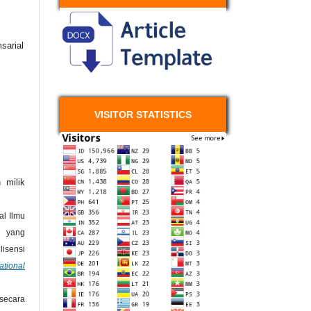
sarial
VISITOR STATISTICS
 milik
l Ilmu
 yang
isensi
ational
secara