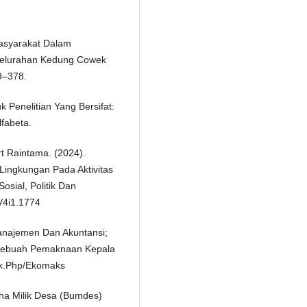
Masyarakat Dalam
Kelurahan Kedung Cowek
9–378.
k Penelitian Yang Bersifat:
lfabeta.
t Raintama. (2024).
Lingkungan Pada Aktivitas
osial, Politik Dan
.V4i1.1774
Manajemen Dan Akuntansi;
i Sebuah Pemaknaan Kepala
ex.Php/Ekomaks
aha Milik Desa (Bumdes)