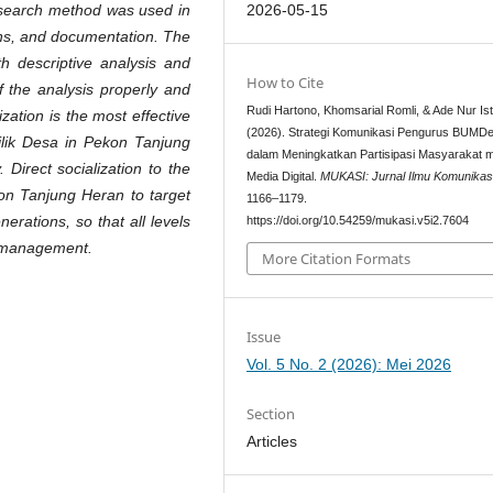
2026-05-15
research method was used in
ions, and documentation. The
h descriptive analysis and
How to Cite
f the analysis properly and
Rudi Hartono, Khomsarial Romli, & Ade Nur Isti
ization is the most effective
(2026). Strategi Komunikasi Pengurus BUMD
lik Desa in Pekon Tanjung
dalam Meningkatkan Partisipasi Masyarakat m
Direct socialization to the
Media Digital.
MUKASI: Jurnal Ilmu Komunikas
n Tanjung Heran to target
1166–1179.
nerations, so that all levels
https://doi.org/10.54259/mukasi.v5i2.7604
he management.
More Citation Formats
Issue
Vol. 5 No. 2 (2026): Mei 2026
Section
Articles