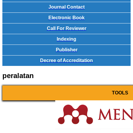
Journal Contact
Electronic Book
Call For Reviewer
Indexing
Publisher
Decree of Accreditation
peralatan
TOOLS