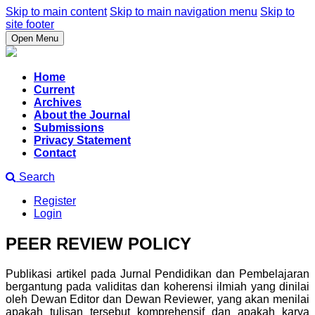
Skip to main content
Skip to main navigation menu
Skip to
site footer
Open Menu
Home
Current
Archives
About the Journal
Submissions
Privacy Statement
Contact
Search
Register
Login
PEER REVIEW POLICY
Publikasi artikel pada Jurnal Pendidikan dan Pembelajaran
bergantung pada validitas dan koherensi ilmiah yang dinilai
oleh Dewan Editor dan Dewan Reviewer, yang akan menilai
apakah tulisan tersebut komprehensif dan apakah karya