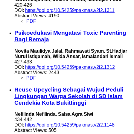
420-426
DOI:
https://doi.org/10.54259/pakmas.v2i2.1311
Abstract Views: 4190
PDF
Psikoedukasi Mengatasi Toxic Parenting
Bagi Remaja
Novita Maulidya Jalal, Rahmawati Syam, St.Hadjar
Nurul Istiqamah, Wilda Ansar, Ismalandari Ismail
427-433
DOI:
https://doi.org/10.54259/pakmas.v2i2.1312
Abstract Views: 2443
PDF
Reuse Upcycling Sebagai Wujud Peduli
Lingkungan Warga Sekolah di SD Islam
Cendekia Kota Bukittinggi
Nefilinda Nefilinda, Salsa Agra Siwi
434-442
DOI:
https://doi.org/10.54259/pakmas.v2i2.1148
Abstract Views: 505