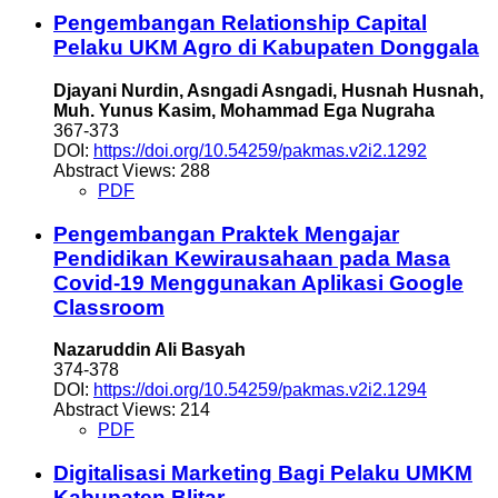
Pengembangan Relationship Capital
Pelaku UKM Agro di Kabupaten Donggala
Djayani Nurdin, Asngadi Asngadi, Husnah Husnah,
Muh. Yunus Kasim, Mohammad Ega Nugraha
367-373
DOI:
https://doi.org/10.54259/pakmas.v2i2.1292
Abstract Views: 288
PDF
Pengembangan Praktek Mengajar
Pendidikan Kewirausahaan pada Masa
Covid-19 Menggunakan Aplikasi Google
Classroom
Nazaruddin Ali Basyah
374-378
DOI:
https://doi.org/10.54259/pakmas.v2i2.1294
Abstract Views: 214
PDF
Digitalisasi Marketing Bagi Pelaku UMKM
Kabupaten Blitar