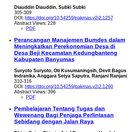
Diauddin Diauddin, Subki Subki
305-309
DOI:
https://doi.org/10.54259/pakmas.v2i2.1257
Abstract Views: 228
PDF
Perancangan Manajemen Bumdes dalam
Meningkatkan Perekonomian Desa di
Desa Beji Kecamatan Kedungbanteng
Kabupaten Banyumas
Suryoto Suryoto, Oti Kusumaningsih, Devit Bagus
Indranika, Anggara Setya Saputra, Ranjani Ranjani
310-316
DOI:
https://doi.org/10.54259/pakmas.v2i2.1260
Abstract Views: 396
PDF
Pembelajaran Tentang Tugas dan
Wewenang Bagi Penjaga Perlintasan
Sebidang dengan Jalan Raya