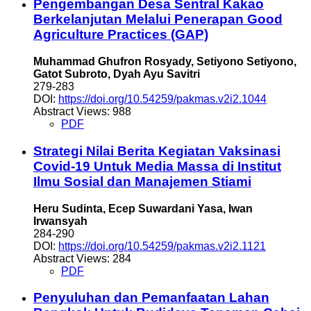
Pengembangan Desa Sentral Kakao
Berkelanjutan Melalui Penerapan Good
Agriculture Practices (GAP)
Muhammad Ghufron Rosyady, Setiyono Setiyono,
Gatot Subroto, Dyah Ayu Savitri
279-283
DOI:
https://doi.org/10.54259/pakmas.v2i2.1044
Abstract Views: 988
PDF
Strategi Nilai Berita Kegiatan Vaksinasi
Covid-19 Untuk Media Massa di Institut
Ilmu Sosial dan Manajemen Stiami
Heru Sudinta, Ecep Suwardani Yasa, Iwan
Irwansyah
284-290
DOI:
https://doi.org/10.54259/pakmas.v2i2.1121
Abstract Views: 284
PDF
Penyuluhan dan Pemanfaatan Lahan