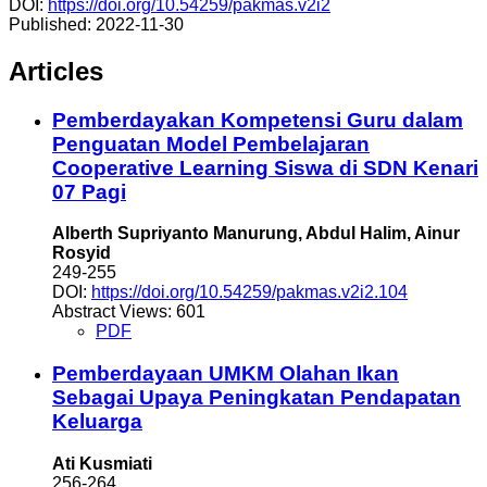
DOI:
https://doi.org/10.54259/pakmas.v2i2
Published:
2022-11-30
Articles
Pemberdayakan Kompetensi Guru dalam
Penguatan Model Pembelajaran
Cooperative Learning Siswa di SDN Kenari
07 Pagi
Alberth Supriyanto Manurung, Abdul Halim, Ainur
Rosyid
249-255
DOI:
https://doi.org/10.54259/pakmas.v2i2.104
Abstract Views: 601
PDF
Pemberdayaan UMKM Olahan Ikan
Sebagai Upaya Peningkatan Pendapatan
Keluarga
Ati Kusmiati
256-264