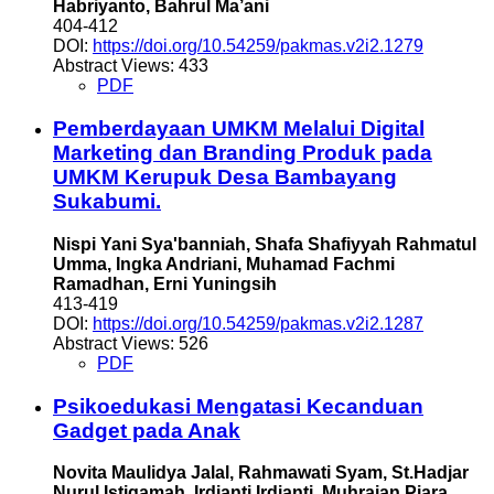
Habriyanto, Bahrul Ma’ani
404-412
DOI:
https://doi.org/10.54259/pakmas.v2i2.1279
Abstract Views: 433
PDF
Pemberdayaan UMKM Melalui Digital
Marketing dan Branding Produk pada
UMKM Kerupuk Desa Bambayang
Sukabumi.
Nispi Yani Sya'banniah, Shafa Shafiyyah Rahmatul
Umma, Ingka Andriani, Muhamad Fachmi
Ramadhan, Erni Yuningsih
413-419
DOI:
https://doi.org/10.54259/pakmas.v2i2.1287
Abstract Views: 526
PDF
Psikoedukasi Mengatasi Kecanduan
Gadget pada Anak
Novita Maulidya Jalal, Rahmawati Syam, St.Hadjar
Nurul Istiqamah, Irdianti Irdianti, Muhrajan Piara