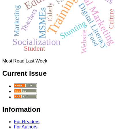
Digital Marketing
Training
Digital Literacy
Elderly
Marketing
MSMEs
Teachers
Culture
Stunting
Website
Food
Socialization
Student
Most Read Last Week
Current Issue
Information
For Readers
For Authors