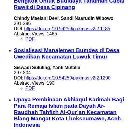
Bengkok Untuk Budidaya Tanaman Cabai
Rawit di Desa Cipinang
Chindy Maelani Devi, Sandi Nasrudin Wibowo
291-296
DOI:
https://doi.org/10.54259/pakmas.v2i2.1185
Abstract Views: 1465
PDF
Sosialisasi Manajemen Bumdes di Desa
Uwedikan Kecamatan Luwuk Timur
Siswadi Sululing, Yanti Mutalib
297-304
DOI:
https://doi.org/10.54259/pakmas.v2i2.1200
Abstract Views: 190
PDF
Upaya Pembinaan Akhlaqul Karimah Bagi
Para Remaja Islam pada Dayah Ar-
Raudhah Tahfizh Al-Qur’an Kecamatan
Blang Mangat Kota Lhokseumawe, Aceh-
Indonesia