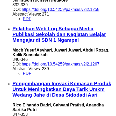
Jefirstson Richset Riwukore
332-339
DOI:
https://doi.org/10.54259/pakmas.v2i2.1258
Abstract Views: 271
PDF
Pelatihan Web Log Sebagai Media
Publikasi Sekolah dan Kegiatan Belajar
Mengajar di SDN 1 Ngampel
Moch Yusuf Asyhari, Juwari Juwari, Abdul Rozaq,
Kelik Sussolaikah
340-346
DOI:
https://doi.org/10.54259/pakmas.v2i2.1267
Abstract Views: 289
PDF
Pengembangan Inovasi Kemasan Produk
Untuk Meningkatkan Daya Tarik Umkm
Wedang Jahe di Desa Sidodadi Asri
Rico Elhando Badri, Cahyani Pratisti, Anandha
Sartika Putri
347-353