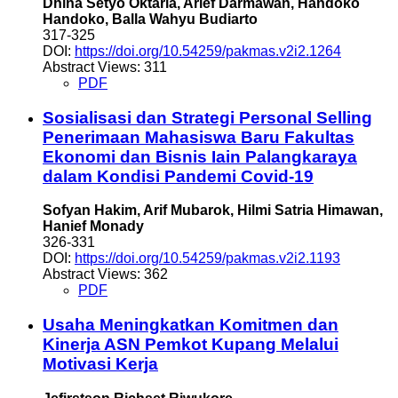
Dhina Setyo Oktaria, Arief Darmawan, Handoko
Handoko, Balla Wahyu Budiarto
317-325
DOI:
https://doi.org/10.54259/pakmas.v2i2.1264
Abstract Views: 311
PDF
Sosialisasi dan Strategi Personal Selling
Penerimaan Mahasiswa Baru Fakultas
Ekonomi dan Bisnis Iain Palangkaraya
dalam Kondisi Pandemi Covid-19
Sofyan Hakim, Arif Mubarok, Hilmi Satria Himawan,
Hanief Monady
326-331
DOI:
https://doi.org/10.54259/pakmas.v2i2.1193
Abstract Views: 362
PDF
Usaha Meningkatkan Komitmen dan
Kinerja ASN Pemkot Kupang Melalui
Motivasi Kerja