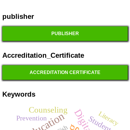
publisher
PUBLISHER
Accreditation_Certificate
ACCREDITATION CERTIFICATE
Keywords
Counseling
Literacy
Education
Prevention
Students
Fish