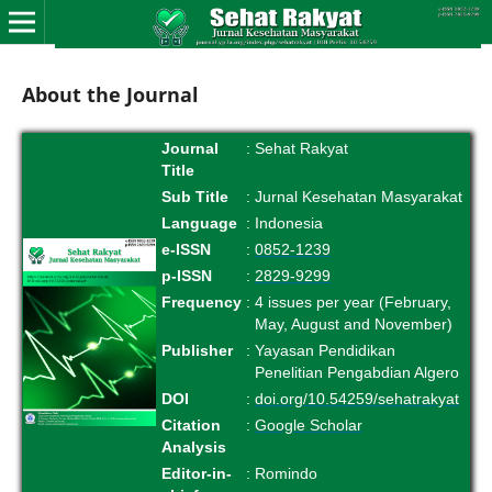
About the Journal
Journal
:
Sehat Rakyat
Title
Sub Title
:
Jurnal Kesehatan Masyarakat
Language
:
Indonesia
e-ISSN
:
0852-1239
p-ISSN
:
2829-9299
Frequency
:
4 issues per year (February,
May, August and November)
Publisher
:
Yayasan Pendidikan
Penelitian Pengabdian Algero
DOI
:
doi.org/10.54259/sehatrakyat
Citation
:
Google Scholar
Analysis
Editor-in-
:
Romindo