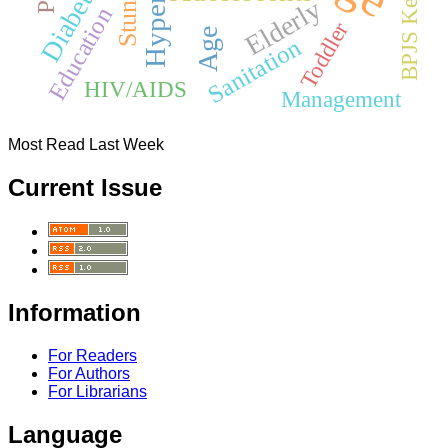
BPJS Kesehatan
Stunting
Elderly
Education
Toddler
Age
Sanitation
HIV/AIDS
Management
Most Read Last Week
Current Issue
Information
For Readers
For Authors
For Librarians
Language