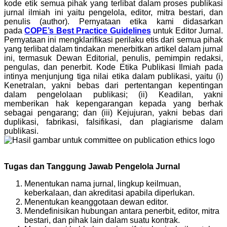
kode etik semua pihak yang terlibat dalam proses publikasi
jurnal ilmiah ini yaitu pengelola, editor, mitra bestari, dan
penulis (author). Pernyataan etika kami didasarkan
pada
COPE’s Best Practice Guidelines
untuk Editor Jurnal.
Pernyataan ini mengklarifikasi perilaku etis dari semua pihak
yang terlibat dalam tindakan menerbitkan artikel dalam jurnal
ini, termasuk Dewan Editorial, penulis, pemimpin redaksi,
pengulas, dan penerbit. Kode Etika Publikasi Ilmiah pada
intinya menjunjung tiga nilai etika dalam publikasi, yaitu (i)
Kenetralan, yakni bebas dari pertentangan kepentingan
dalam pengelolaan publikasi; (ii) Keadilan, yakni
memberikan hak kepengarangan kepada yang berhak
sebagai pengarang; dan (iii) Kejujuran, yakni bebas dari
duplikasi, fabrikasi, falsifikasi, dan plagiarisme dalam
publikasi.
Tugas dan Tanggung Jawab Pengelola Jurnal
Menentukan nama jurnal, lingkup keilmuan,
keberkalaan, dan akreditasi apabila diperlukan.
Menentukan keanggotaan dewan editor.
Mendefinisikan hubungan antara penerbit, editor, mitra
bestari, dan pihak lain dalam suatu kontrak.