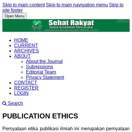
Skip to main content
Skip to main navigation menu
Skip to
site footer
Open Menu
HOME
CURRENT
ARCHIVES
ABOUT
About the Journal
Submissions
Editorial Team
Privacy Statement
CONTACT
REGISTER
LOGIN
Search
PUBLICATION ETHICS
Pernyataan etika publikasi ilmiah ini merupakan pernyataan