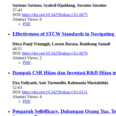
Sartono Sartono, Syahril Djaddang, Suratno Suratno
37-43
DOI:
https://doi.org/10.54259/akua.v5i1.6075
Abstract Views: 6
PDF
Effectiveness of STCW Standards in Navigating 
Disca Panji Trianggit, Larsen Barasa, Bambang Sumali
44-51
DOI:
https://doi.org/10.54259/akua.v5i1.6076
Abstract Views: 2
PDF
Dampak CSR Hijau dan Investasi R&D Hijau t
Eka Yuliyanti, Anis Turmudhi, Rahmania Mustahidda
52-63
DOI:
https://doi.org/10.54259/akua.v5i1.6151
Abstract Views: 4
PDF
Pengaruh Selfefficacy, Dukungan Orang Tua, T