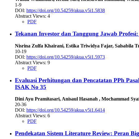
1-9
DOI:
https://doi.org/10.54259/akua.v5i1.5838
Abstract Views: 4
PDF
Tekanan Investor dan Tanggung Jawab Profesi:
Nisrina Zulfa Khairani, Estika Triwidya Fajar, Salsabila
10-19
DOI:
https://doi.org/10.54259/akua.v5i1.5973
Abstract Views: 9
PDF
Evaluasi Perhitungan dan Pencatatan PPh Pasa
ISAK No 35
Dini Ayu Pramitasari, Anisaul Hasanah , Mochammad Syaf
20-36
DOI:
https://doi.org/10.54259/akua.v5i1.6414
Abstract Views: 6
PDF
Pendekatan Sistem Literature Review: Peran B