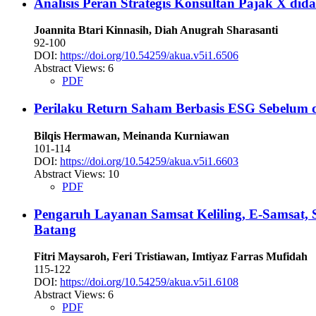
Analisis Peran Strategis Konsultan Pajak X di
Joannita Btari Kinnasih, Diah Anugrah Sharasanti
92-100
DOI:
https://doi.org/10.54259/akua.v5i1.6506
Abstract Views: 6
PDF
Perilaku Return Saham Berbasis ESG Sebelum d
Bilqis Hermawan, Meinanda Kurniawan
101-114
DOI:
https://doi.org/10.54259/akua.v5i1.6603
Abstract Views: 10
PDF
Pengaruh Layanan Samsat Keliling, E-Samsat,
Batang
Fitri Maysaroh, Feri Tristiawan, Imtiyaz Farras Mufidah
115-122
DOI:
https://doi.org/10.54259/akua.v5i1.6108
Abstract Views: 6
PDF