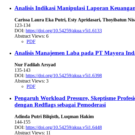
Analisis Indikasi Manipulasi Laporan Keuang
Carissa Laura Eka Putri, Esty Apridasari, Thoyibatun Ni
123-134
DOI:
https://doi.org/10.54259/akua.v5i1.6133
Abstract Views: 6
PDF
Analisis Manajemen Laba pada PT Mayora In
Nur Fadilah Arsyad
135-143
DOI:
https://doi.org/10.54259/akua.v5i1.6398
Abstract Views: 3
PDF
Pengaruh Workload Pressure, Skeptisme Profe
dengan Redflags sebagai Pemoderasi
Adinda Putri Bilqisth, Luqman Hakim
144-155
DOI:
https://doi.org/10.54259/akua.v5i1.6448
Abstract Views: 11