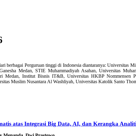
6
ari berbagai Perguruan tinggi di Indonesia diantaranya: Universitas Mi
nik Ganesha Medan, STIE Muhammadiyah Asahan, Universitas Muha
eri Medan, Institut Bisnis IT&B, Universitas HKBP Nommensen Pe
versitas Muslim Nusantara Al Washliyah, Universitas Katolik Santo 
tematis atas Integrasi Big Data, AI, dan Kerangka Ana
dy Menanda, Dwi Prastowo