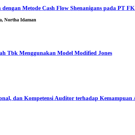
an dengan Metode Cash Flow Shenanigans pada PT FKS
sa, Northa Idaman
dah Tbk Menggunakan Model Modified Jones
sional, dan Kompetensi Auditor terhadap Kemampuan 