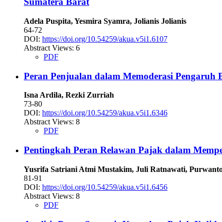
Sumatera Barat
Adela Puspita, Yesmira Syamra, Jolianis Jolianis
64-72
DOI:
https://doi.org/10.54259/akua.v5i1.6107
Abstract Views: 6
PDF
Peran Penjualan dalam Memoderasi Pengaruh B
Isna Ardila, Rezki Zurriah
73-80
DOI:
https://doi.org/10.54259/akua.v5i1.6346
Abstract Views: 8
PDF
Pentingkah Peran Relawan Pajak dalam Mempe
Yusrifa Satriani Atmi Mustakim, Juli Ratnawati, Purwan
81-91
DOI:
https://doi.org/10.54259/akua.v5i1.6456
Abstract Views: 8
PDF