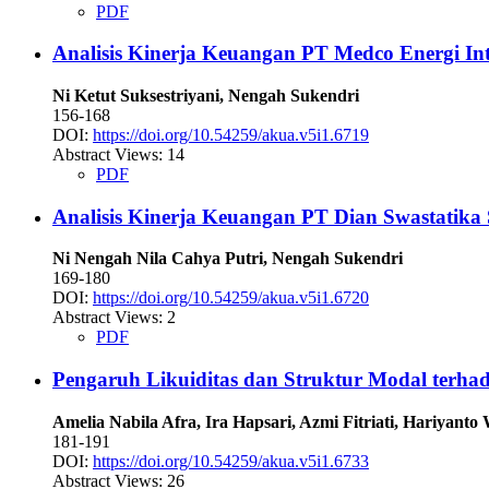
PDF
Analisis Kinerja Keuangan PT Medco Energi In
Ni Ketut Suksestriyani, Nengah Sukendri
156-168
DOI:
https://doi.org/10.54259/akua.v5i1.6719
Abstract Views: 14
PDF
Analisis Kinerja Keuangan PT Dian Swastatika
Ni Nengah Nila Cahya Putri, Nengah Sukendri
169-180
DOI:
https://doi.org/10.54259/akua.v5i1.6720
Abstract Views: 2
PDF
Pengaruh Likuiditas dan Struktur Modal terhada
Amelia Nabila Afra, Ira Hapsari, Azmi Fitriati, Hariyant
181-191
DOI:
https://doi.org/10.54259/akua.v5i1.6733
Abstract Views: 26