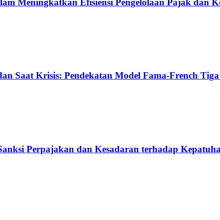
dalam Meningkatkan Efisiensi Pengelolaan Pajak dan 
an Saat Krisis: Pendekatan Model Fama-French Tiga
 Sanksi Perpajakan dan Kesadaran terhadap Kepatuh