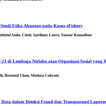
 Studi Etika Akuntan pada Kasus eFishery
 Tuhfatul Aulia, Cindy Apriliany Laura, Yanuar Ramadhan
l 23 di Lembaga Nirlaba atau Organisasi Sosial yan
ii, Bustanul Ulum, Mutiara Cahyani
ig Data dalam Deteksi Fraud dan Transparansi Lapo