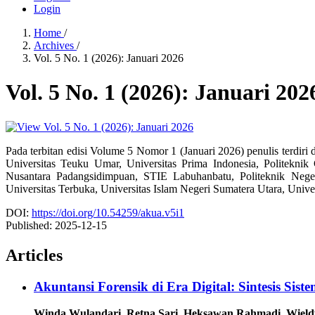
Login
Home
/
Archives
/
Vol. 5 No. 1 (2026): Januari 2026
Vol. 5 No. 1 (2026): Januari 202
Pada terbitan edisi Volume 5 Nomor 1 (Januari 2026) penulis terdiri d
Universitas Teuku Umar, Universitas Prima Indonesia, Politek
Nusantara Padangsidimpuan, STIE Labuhanbatu, Politeknik Neg
Universitas Terbuka, Universitas Islam Negeri Sumatera Utara, Uni
DOI:
https://doi.org/10.54259/akua.v5i1
Published:
2025-12-15
Articles
Akuntansi Forensik di Era Digital: Sintesis Sis
Winda Wulandari, Retna Sari, Heksawan Rahmadi, Wiel