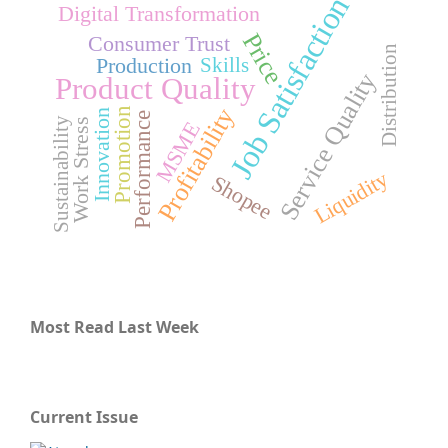
Job Satisfaction
Digital Transformation
Price
Consumer Trust
Distribution
Production
Skills
Service Quality
Product Quality
Profitability
Promotion
Innovation
Performance
Sustainability
Work Stress
MSME
Liquidity
Shopee
Most Read Last Week
Current Issue