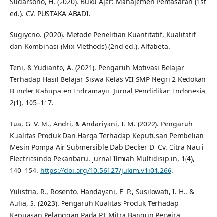
Sudarsono, H. (2020). Buku Ajar: Manajemen Pemasaran (1st
ed.). CV. PUSTAKA ABADI.
Sugiyono. (2020). Metode Penelitian Kuantitatif, Kualitatif
dan Kombinasi (Mix Methods) (2nd ed.). Alfabeta.
Teni, & Yudianto, A. (2021). Pengaruh Motivasi Belajar
Terhadap Hasil Belajar Siswa Kelas VII SMP Negri 2 Kedokan
Bunder Kabupaten Indramayu. Jurnal Pendidikan Indonesia,
2(1), 105–117.
Tua, G. V. M., Andri, & Andariyani, I. M. (2022). Pengaruh
Kualitas Produk Dan Harga Terhadap Keputusan Pembelian
Mesin Pompa Air Submersible Dab Decker Di Cv. Citra Nauli
Electricsindo Pekanbaru. Jurnal Ilmiah Multidisiplin, 1(4),
140–154.
https://doi.org/10.56127/jukim.v1i04.266
.
Yulistria, R., Rosento, Handayani, E. P., Susilowati, I. H., &
Aulia, S. (2023). Pengaruh Kualitas Produk Terhadap
Kepuasan Pelanggan Pada PT Mitra Bangun Perwira.