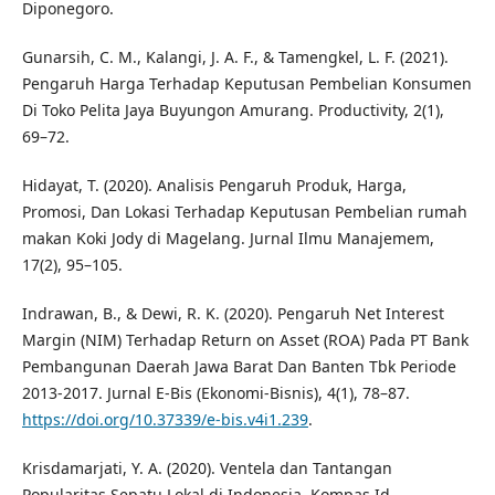
Diponegoro.
Gunarsih, C. M., Kalangi, J. A. F., & Tamengkel, L. F. (2021).
Pengaruh Harga Terhadap Keputusan Pembelian Konsumen
Di Toko Pelita Jaya Buyungon Amurang. Productivity, 2(1),
69–72.
Hidayat, T. (2020). Analisis Pengaruh Produk, Harga,
Promosi, Dan Lokasi Terhadap Keputusan Pembelian rumah
makan Koki Jody di Magelang. Jurnal Ilmu Manajemem,
17(2), 95–105.
Indrawan, B., & Dewi, R. K. (2020). Pengaruh Net Interest
Margin (NIM) Terhadap Return on Asset (ROA) Pada PT Bank
Pembangunan Daerah Jawa Barat Dan Banten Tbk Periode
2013-2017. Jurnal E-Bis (Ekonomi-Bisnis), 4(1), 78–87.
https://doi.org/10.37339/e-bis.v4i1.239
.
Krisdamarjati, Y. A. (2020). Ventela dan Tantangan
Popularitas Sepatu Lokal di Indonesia. Kompas Id.