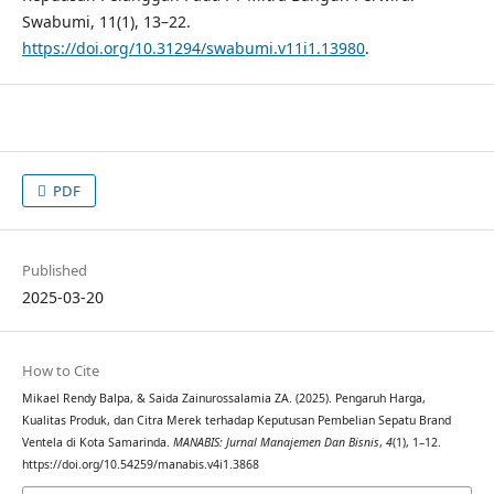
Swabumi, 11(1), 13–22.
https://doi.org/10.31294/swabumi.v11i1.13980
.
PDF
Published
2025-03-20
How to Cite
Mikael Rendy Balpa, & Saida Zainurossalamia ZA. (2025). Pengaruh Harga,
Kualitas Produk, dan Citra Merek terhadap Keputusan Pembelian Sepatu Brand
Ventela di Kota Samarinda.
MANABIS: Jurnal Manajemen Dan Bisnis
,
4
(1), 1–12.
https://doi.org/10.54259/manabis.v4i1.3868