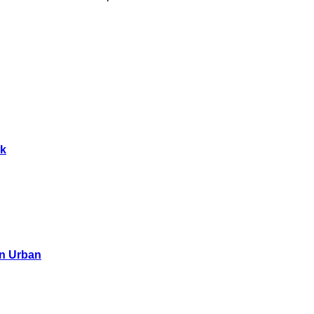
ck
an Urban