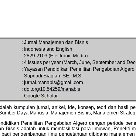
:
Jurnal Manajemen dan Bisnis
:
Indonesia and English
:
2829-2103 (Electronic Media)
:
4 issues per year (March, June, September and De
:
Yayasan Pendidikan Penelitian Pengabdian Algero
:
Supriadi Siagian, SE., M.Si
:
jurnal.manabis@gmail.com
:
doi.org/10.54259/manabis
:
Google Scholar
dalah kumpulan jurnal, artikel, ide, konsep, teori dan hasil 
mber Daya Manusia, Manajemen Bisnis, Manajemen Strateg
ndidikan Penelitian Pengabdian Algero dengan periode penerb
Bisnis adalah untuk memfasilitasi para Ilmuwan, Peneliti ma
agi pengembangan ilmu pengetahuan dibidang manajemen dan 