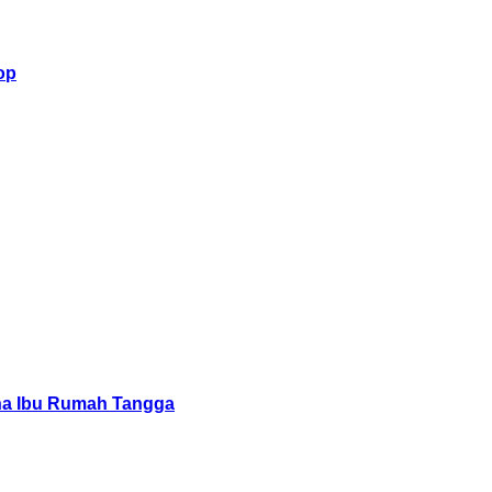
op
aha Ibu Rumah Tangga