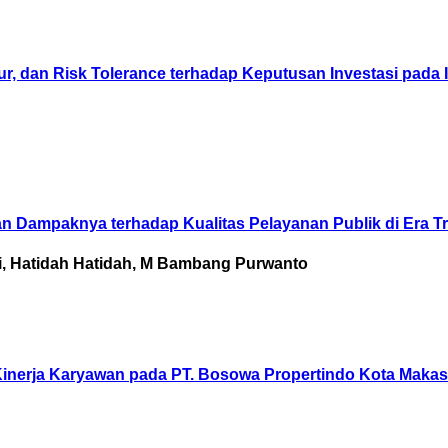
ur, dan Risk Tolerance terhadap Keputusan Investasi pada
 Dampaknya terhadap Kualitas Pelayanan Publik di Era Tra
ni, Hatidah Hatidah, M Bambang Purwanto
 Kinerja Karyawan pada PT. Bosowa Propertindo Kota Makas