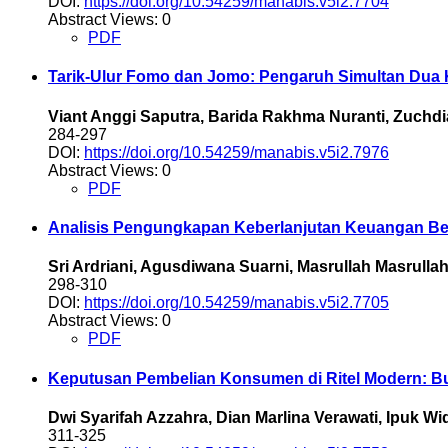
DOI:
https://doi.org/10.54259/manabis.v5i2.7704
Abstract Views: 0
PDF
Tarik-Ulur Fomo dan Jomo: Pengaruh Simultan Dua K
Viant Anggi Saputra, Barida Rakhma Nuranti, Zuchdi
284-297
DOI:
https://doi.org/10.54259/manabis.v5i2.7976
Abstract Views: 0
PDF
Analisis Pengungkapan Keberlanjutan Keuangan Berb
Sri Ardriani, Agusdiwana Suarni, Masrullah Masrulla
298-310
DOI:
https://doi.org/10.54259/manabis.v5i2.7705
Abstract Views: 0
PDF
Keputusan Pembelian Konsumen di Ritel Modern: Bu
Dwi Syarifah Azzahra, Dian Marlina Verawati, Ipuk Wi
311-325