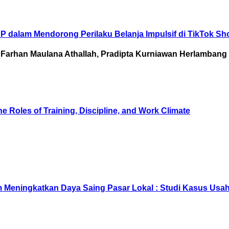
YP dalam Mendorong Perilaku Belanja Impulsif di TikTok Sh
Farhan Maulana Athallah, Pradipta Kurniawan Herlambang
 Roles of Training, Discipline, and Work Climate
am Meningkatkan Daya Saing Pasar Lokal : Studi Kasus Us