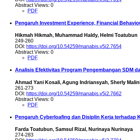
Abstract Views: 0
PDF
Pengaruh Investment Experience, Financial Behavio
Hikmah Hikmah, Muhammad Haldy, Helmi Toatubun
249-260
DOI:
https://doi.org/10.54259/manabis.v5i2.7654
Abstract Views: 0
PDF
Analisis Efektivitas Program Pengembangan SDM dan
Ahmad Yani Kosali, Agung Indriansyah, Sherly Mali
261-273
DOI:
https://doi.org/10.54259/manabis.v5i2.7662
Abstract Views: 0
PDF
Pengaruh Cyberloafing dan Disiplin Kerja terhadap
Farda Toatubun, Samsul Rizal, Nurinaya Nurinaya
274-283