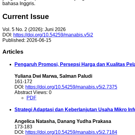
bahasa Inggris.
Current Issue
Vol. 5 No. 2 (2026): Juni 2026
DOI:
https://doi.org/10.54259/manabis.v5i2
Published:
2026-06-15
Articles
Pengaruh Promosi, Persepsi Harga dan Kualitas Pe
Yuliana Dwi Marwa, Salman Paludi
161-172
DOI:
https://doi.org/10.54259/manabis.v5i2.7375
Abstract Views: 0
PDF
Strategi Adaptasi dan Keberlanjutan Usaha Mikro In
Angelica Natasha, Danang Yudha Prakasa
173-183
DOI:
https://doi.org/10.54259/manabis.v5i2.7184