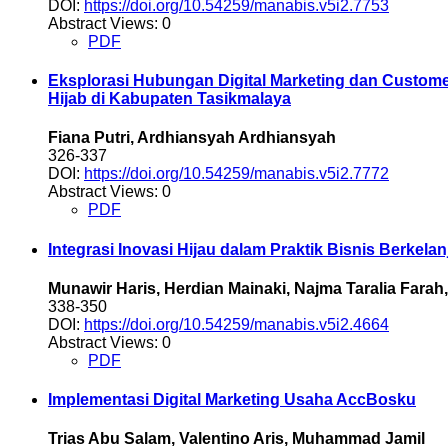
DOI:
https://doi.org/10.54259/manabis.v5i2.7753
Abstract Views: 0
PDF
Eksplorasi Hubungan Digital Marketing dan Custome
Hijab di Kabupaten Tasikmalaya
Fiana Putri, Ardhiansyah Ardhiansyah
326-337
DOI:
https://doi.org/10.54259/manabis.v5i2.7772
Abstract Views: 0
PDF
Integrasi Inovasi Hijau dalam Praktik Bisnis Berkela
Munawir Haris, Herdian Mainaki, Najma Taralia Farah
338-350
DOI:
https://doi.org/10.54259/manabis.v5i2.4664
Abstract Views: 0
PDF
Implementasi Digital Marketing Usaha AccBosku
Trias Abu Salam, Valentino Aris, Muhammad Jamil