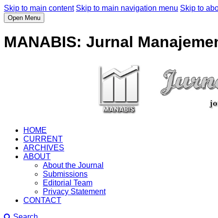
Skip to main content
Skip to main navigation menu
Skip to abo
Open Menu
MANABIS: Jurnal Manajemen
HOME
CURRENT
ARCHIVES
ABOUT
About the Journal
Submissions
Editorial Team
Privacy Statement
CONTACT
Search