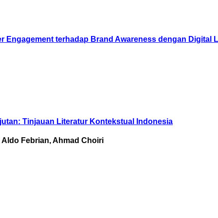
r Engagement terhadap Brand Awareness dengan Digital Li
njutan: Tinjauan Literatur Kontekstual Indonesia
, Aldo Febrian, Ahmad Choiri