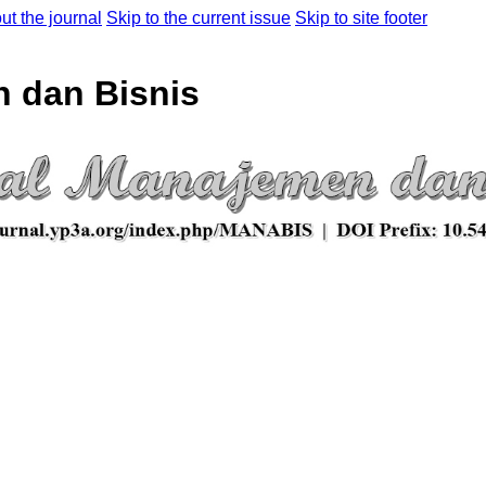
ut the journal
Skip to the current issue
Skip to site footer
 dan Bisnis