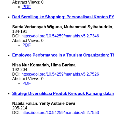
Abstract Views: 0
PDF
Dari Scrolling ke Shopping: Personalisasi Konten F
Satria Veriansyah Wiguna, Muhammad Syihabuddin, 
184-191
DOI:
https://doi.org/10.54259/manabis.v5i2.7346
Abstract Views: 0
PDF
Employee Performance in a Tourism Organization: The
Nisa Nur Komariah, Hima Barima
192-204
DOI:
https://doi.org/10.54259/manabis.v5i2.7526
Abstract Views: 0
PDF
Strategi Diversifikasi Produk Kerupuk Kamang dal
Nabila Falian, Yenty Astarie Dewi
205-214
DOI:
https://doi.org/10.54259/manabis.v5i2.7553