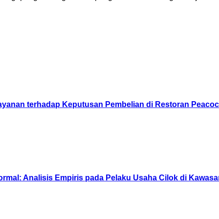
layanan terhadap Keputusan Pembelian di Restoran Peaco
formal: Analisis Empiris pada Pelaku Usaha Cilok di Kawas