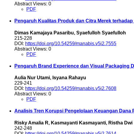
Abstract Views: 0
PDF
Pengaruh Kualitas Produk dan Citra Merek terhada
Dimas Kamajaya Pasaribu, Syaefulloh Syaefulloh
215-228
DOI:
https://doi.org/10.54259/manabis.v5i2.7555
Abstract Views: 0
PDF
Pengaruh Brand Experience dan Visual Packaging D
Aulia Nur Utami, Isyana Rahayu
229-241
DOI:
https://doi.org/10.54259/manabis.v5i2.7608
Abstract Views: 0
PDF
Analisis Tren Korupsi Pengelolaan Keuangan Dana 
Risky Amalia R, Kasmayanti Kasmayanti, Ristha Dwi 
242-248
DOI:
https://doi.org/10.54259/manabis.v5i2.7614